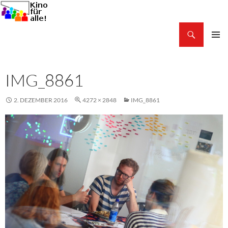
Zum
Inhalt
Suchen
springen
Kino für alle!
PRIMÄR
MENÜ
IMG_8861
2. DEZEMBER 2016
4272 × 2848
IMG_8861