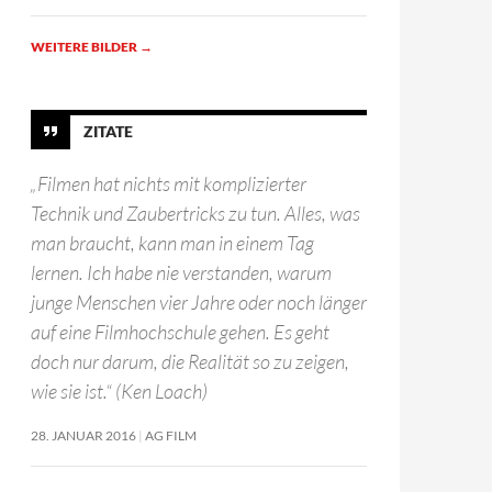
WEITERE BILDER
→
ZITATE
„Filmen hat nichts mit komplizierter
Technik und Zaubertricks zu tun. Alles, was
man braucht, kann man in einem Tag
lernen. Ich habe nie verstanden, warum
junge Menschen vier Jahre oder noch länger
auf eine Filmhochschule gehen. Es geht
doch nur darum, die Realität so zu zeigen,
wie sie ist.“ (Ken Loach)
28. JANUAR 2016
AG FILM