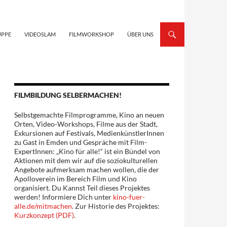
UPPE
VIDEOSLAM
FILMWORKSHOP
ÜBER UNS
FILMBILDUNG SELBERMACHEN!
Selbstgemachte Filmprogramme, Kino an neuen
Orten, Video-Workshops, Filme aus der Stadt,
Exkursionen auf Festivals, MedienkünstlerInnen
zu Gast in Emden und Gespräche mit Film-
ExpertInnen: „Kino für alle!“ ist ein Bündel von
Aktionen mit dem wir auf die soziokulturellen
Angebote aufmerksam machen wollen, die der
Apolloverein im Bereich Film und Kino
organisiert. Du Kannst Teil dieses Projektes
werden! Informiere Dich unter
kino-fuer-
alle.de/mitmachen
. Zur Historie des Projektes:
Kurzkonzept (PDF)
.