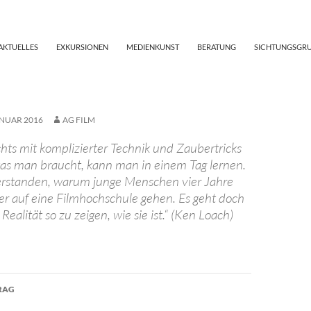
AKTUELLES
EXKURSIONEN
MEDIENKUNST
BERATUNG
SICHTUNGSGR
ANUAR 2016
AG FILM
chts mit komplizierter Technik und Zaubertricks
 was man braucht, kann man in einem Tag lernen.
erstanden, warum junge Menschen vier Jahre
er auf eine Filmhochschule gehen. Es geht doch
Realität so zu zeigen, wie sie ist.“ (Ken Loach)
avigation
RAG