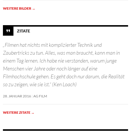
WEITERE BILDER
→
ZITATE
„Filmen hat nichts mit komplizierter Technik und
Zaubertricks zu tun. Alles, was man braucht, kann man in
einem Tag lernen. Ich habe nie verstanden, warum junge
Menschen vier Jahre oder noch länger auf eine
Filmhochschule gehen. Es geht doch nur darum, die Realität
so zu zeigen, wie sie ist.“ (Ken Loach)
28. JANUAR 2016
AG FILM
WEITERE ZITATE
→