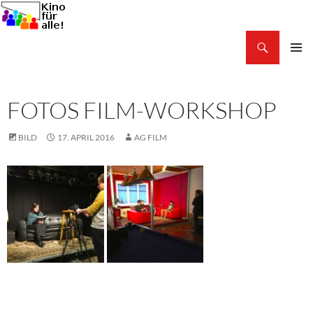
Zum
Inhalt
Suchen
springen
Kino für alle!
PRIMÄR
MENÜ
FOTOS FILM-WORKSHOP
BILD
17. APRIL 2016
AG FILM